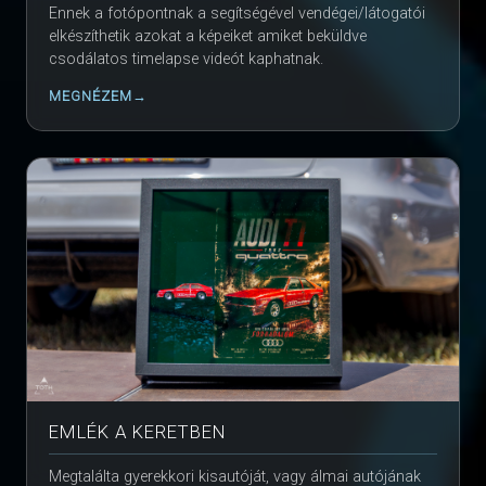
Ennek a fotópontnak a segítségével vendégei/látogatói
elkészíthetik azokat a képeiket amiket beküldve
csodálatos timelapse videót kaphatnak.
MEGNÉZEM
EMLÉK A KERETBEN
Megtalálta gyerekkori kisautóját, vagy álmai autójának