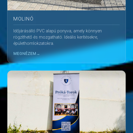
MOLINÓ
Időjárásálló PVC alapú ponyva, amely könnyen
rögzíthető és mozgatható. Ideális kerítésekre,
épülethomlokzatokra.
MEGNÉZEM