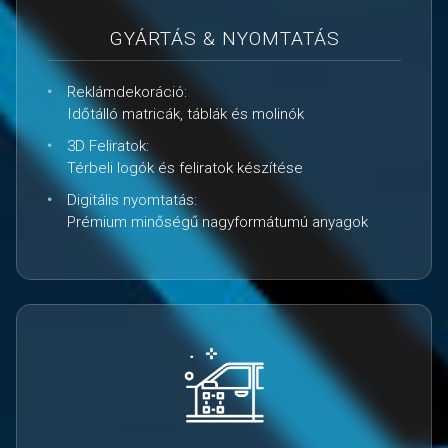
GYÁRTÁS & NYOMTATÁS
Reklámdekoráció:
Időtálló matricák, táblák és molinók
3D Feliratok:
Térbeli logók és feliratok készítése
Digitális nyomtatás:
Prémium minőségű nagyformátumú anyagok