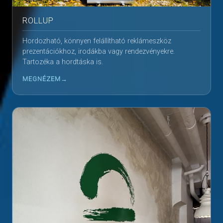
ROLLUP
Hordozható, könnyen felállítható reklámeszköz
prezentációkhoz, irodákba vagy rendezvényekre.
Tartozéka a hordtáska is.
MEGNÉZEM