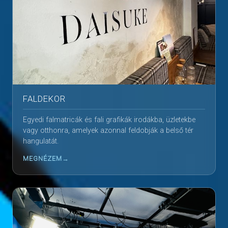
FALDEKOR
Egyedi falmatricák és fali grafikák irodákba, üzletekbe
vagy otthonra, amelyek azonnal feldobják a belső tér
hangulatát.
MEGNÉZEM