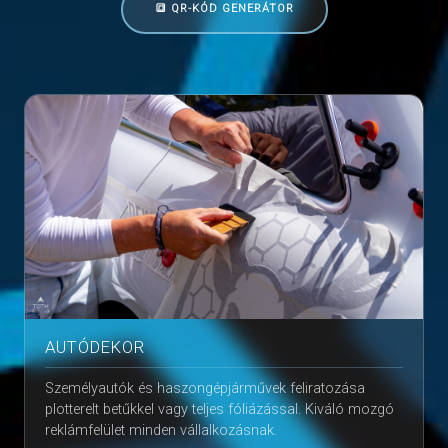
🔳 QR-KÓD GENERÁTOR
AUTÓDEKOR
Személyautók és haszongépjárművek feliratozása
plotterelt betűkkel vagy teljes fóliázással. Kiváló mozgó
reklámfelület minden vállalkozásnak.