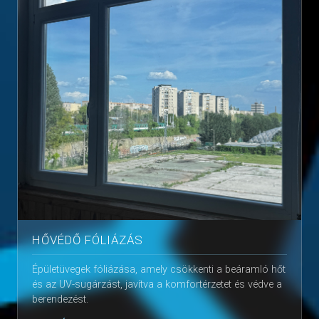
HŐVÉDŐ FÓLIÁZÁS
Épületüvegek fóliázása, amely csökkenti a beáramló hőt
és az UV-sugárzást, javítva a komfortérzetet és védve a
berendezést.